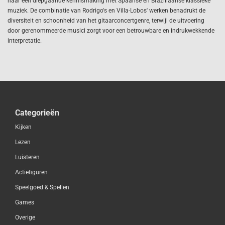
naar een diepgaande kennismaking met Spaanse en Braziliaanse klassieke
muziek. De combinatie van Rodrigo's en Villa-Lobos' werken benadrukt de
diversiteit en schoonheid van het gitaarconcertgenre, terwijl de uitvoering
door gerenommeerde musici zorgt voor een betrouwbare en indrukwekkende
interpretatie.
Categorieën
Kijken
Lezen
Luisteren
Actiefiguren
Speelgoed & Spellen
Games
Overige