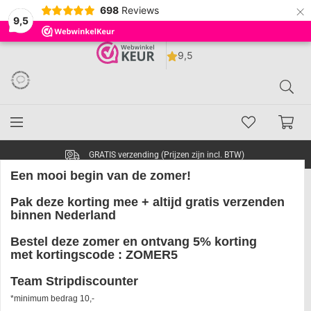
×
698
Reviews
9,5
GRATIS verzending (Prijzen zijn incl. BTW)
Een mooi begin van de zomer!
Pak deze korting mee + altijd
gratis
verzenden
Joaquin Rodrigo & Heitor Villa-
binnen Nederland
Lobos Klassiek CD Concierto de
Bestel deze zomer en ontvang 5% korting
Aranjuez, Fantasia para un
met kortingscode :
ZOMER5
gentilhombre, Guitar Concerto
Team Stripdiscounter
*minimum bedrag 10,-