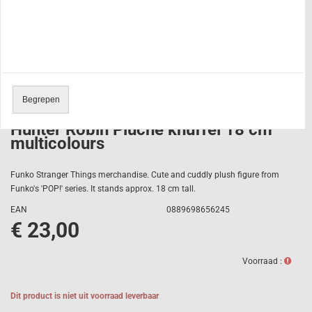
Begrepen
Funko Pop Stranger Things Season 4
Hunter Robin Pluche knuffel 18 cm
multicolours
Funko Stranger Things merchandise. Cute and cuddly plush figure from
Funko's 'POP!' series. It stands approx. 18 cm tall.
EAN
0889698656245
€ 23,00
Voorraad :
Dit product is niet uit voorraad leverbaar