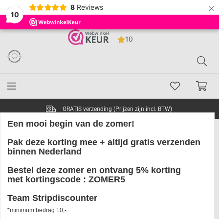
×
8
Reviews
10
GRATIS verzending (Prijzen zijn incl. BTW)
Een mooi begin van de zomer!
Pak deze korting mee + altijd
gratis
verzenden
Funko Pop Stranger Things
binnen Nederland
Season 4 Hunter Robin Pluche
Bestel deze zomer en ontvang 5% korting
knuffel 18 cm multicolours
met kortingscode :
ZOMER5
Team Stripdiscounter
*minimum bedrag 10,-