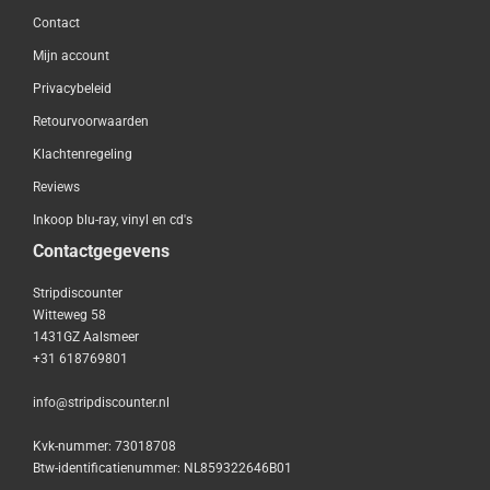
Contact
Mijn account
Privacybeleid
Retourvoorwaarden
Klachtenregeling
Reviews
Inkoop blu-ray, vinyl en cd's
Contactgegevens
Stripdiscounter
Witteweg 58
1431GZ Aalsmeer
+31 618769801
info@stripdiscounter.nl
Kvk-nummer: 73018708
Btw-identificatienummer: NL859322646B01